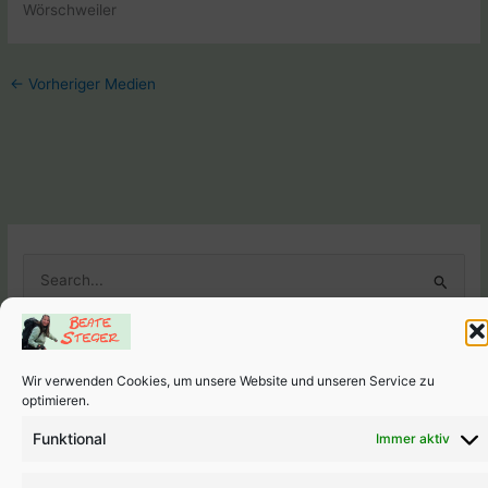
Wörschweiler
←
Vorheriger Medien
S
u
c
h
Wir verwenden Cookies, um unsere Website und unseren Service zu
e
Weitere Seiten
optimieren.
n
Links
-
Impressum
-
Datenschutzerklärung
-
Cookie-Richtlini
Funktional
Immer aktiv
n
(EU)
a
Copyright © 2026 Beate Steger