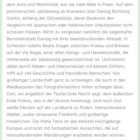
dem Auto und Wohnmobil, war sie viele Male in Polen. Auf dem
pommerschen Jakobsweg ab Braniewo über Danzig Richtung
Stettin, entlang der Ostseeküste, deren Badeorte den
Vergleich mit spanischen oder italienischen Urlaubszielen nicht
scheuen müssen. Nicht zu vergessen natürlich die sagenhafte
Bernsteinstadt Danzig mit ihrer beeindruckenden Altstadt. In
Schlesien radelte Beate Steger zwischen Krakau und Breslau
auf der Via Regia, einer alten Königs- und Handelsstraße, die
mittlerweile als Jakobsweg gekennzeichnet ist. Und kommt
dabei durch Nieder- und Oberschlesien mit kleinen Dörfern,
trifft auf viel Geschichte und freundliche Menschen. Von
großartiger Landschaft ganz zu schweigen, die auch in den
Waldkarpaten das Fotografinnenherz höher schlagen lässt.
Dort, wo angeblich der Teufel Gute Nacht sagt, dem äußersten
Ende Polens, das in die Ukraine hineinragt, sind noch fast
weiße Flecken auf der Landkarte zu finden, menschenleere
Wälder, uralte verlassene Friedhöfe und großartige
Holzkirchen. Die Hohe Tatra ist das kleinste Hochgebirge
Europas und lockt mit fantastischen Aussichten, die auf
herausfordernden Wanderungen erarbeitet werden können.