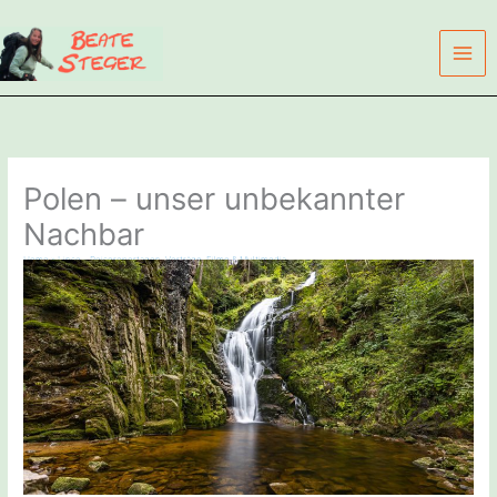
Zum
Inhalt
springen
Polen – unser unbekannter
Nachbar
Home
»
Linse – Reisereportagen, Vorträge, Filme & Multimedia