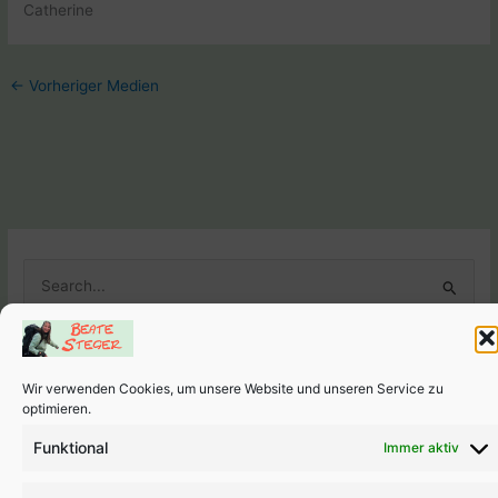
Catherine
←
Vorheriger Medien
S
u
c
h
Wir verwenden Cookies, um unsere Website und unseren Service zu
e
Weitere Seiten
optimieren.
n
Links
-
Impressum
-
Datenschutzerklärung
-
Cookie-Richtlini
Funktional
Immer aktiv
n
(EU)
a
Copyright © 2026 Beate Steger