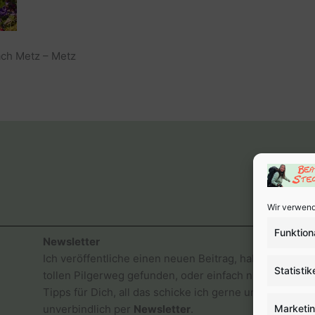
ch Metz – Metz
Wir verwend
Funktion
Newsletter
Ich veröffentliche einen neuen Beitrag, habe einen
Statistik
tollen Pilgerweg gefunden, oder einfach nur gute
Tipps für Dich, all das schicke ich gerne und
Marketi
unverbindlich per
Newsletter
.