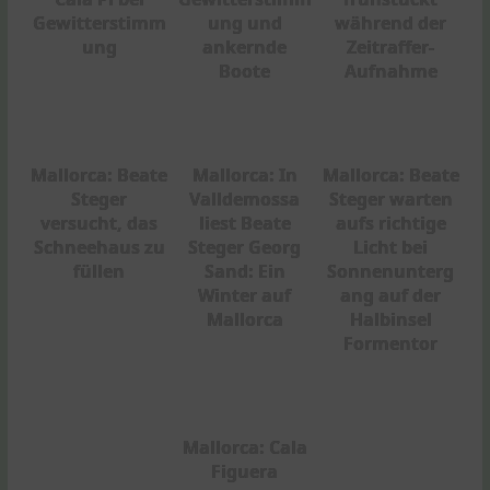
Gewitterstimm
ung und
während der
ung
ankernde
Zeitraffer-
Boote
Aufnahme
Mallorca: Beate
Mallorca: In
Mallorca: Beate
Steger
Valldemossa
Steger warten
versucht, das
liest Beate
aufs richtige
Schneehaus zu
Steger Georg
Licht bei
füllen
Sand: Ein
Sonnenunterg
Winter auf
ang auf der
Mallorca
Halbinsel
Formentor
Mallorca: Cala
Figuera