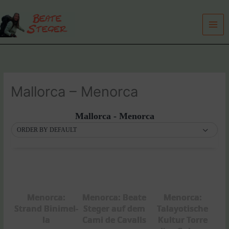
Zum
Inhalt
springen
Mallorca – Menorca
Mallorca - Menorca
ORDER BY DEFAULT
Menorca:
Menorca: Beate
Menorca:
Strand Binimel-
Steger auf dem
Talayotische
la
Cami de Cavalls
Kultur Torre