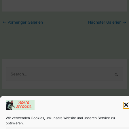
←
Vorheriger Galerien
Nächster Galerien
→
S
u
c
h
e
Weitere Seiten
n
Links
-
Impressum
-
Datenschutzerklärung
-
Cookie-Richtlinien
n
(EU)
Wir verwenden Cookies, um unsere Website und unseren Service zu
optimieren.
a
Copyright © 2026 Beate Steger