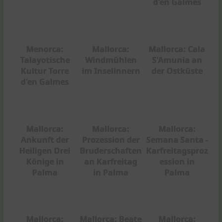
d'en Galmes
Menorca:
Mallorca:
Mallorca: Cala
Talayotische
Windmühlen
S'Amunia an
Kultur Torre
im Inselinnern
der Ostküste
d'en Galmes
Mallorca:
Mallorca:
Mallorca:
Ankunft der
Prozession der
Semana Santa -
Heiligen Drei
Bruderschaften
Karfreitagsproz
Könige in
an Karfreitag
ession in
Palma
in Palma
Palma
Mallorca:
Mallorca: Beate
Mallorca: