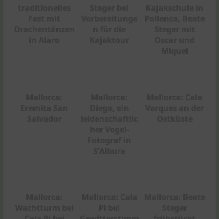
traditionelles
Steger bei
Kajakschule in
Fest mit
Vorbereitunge
Pollenca, Beate
Drachentänzen
n für die
Steger mit
in Alaro
Kajaktour
Oscar und
Miquel
Mallorca:
Mallorca:
Mallorca: Cala
Eremita San
Diego, ein
Varques an der
Salvador
leidenschaftlic
Ostküste
her Vogel-
Fotograf in
S'Albura
Mallorca:
Mallorca: Cala
Mallorca: Beate
Wachtturm bei
Pi bei
Steger
Cala Pi bei
Gewitterstimm
frühstückt