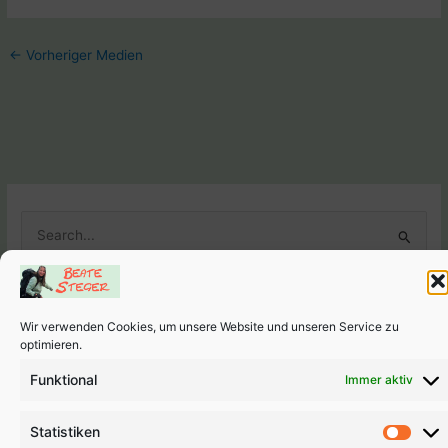
←
Vorheriger Medien
S
u
c
h
Wir verwenden Cookies, um unsere Website und unseren Service zu
e
Weitere Seiten
optimieren.
n
Links
-
Impressum
-
Datenschutzerklärung
-
Cookie-Richtlini
Funktional
Immer aktiv
n
(EU)
a
Copyright © 2026 Beate Steger
Statistiken
c
Stati