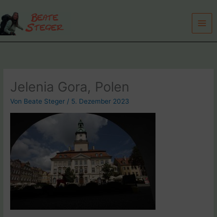
Zum
Inhalt
springen
Jelenia Gora, Polen
Von
Beate Steger
/
5. Dezember 2023