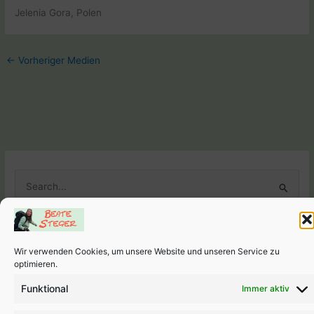
Jelenia Gora, Polen
←
Vorheriger Medien
S
u
c
h
Wir verwenden Cookies, um unsere Website und unseren Service zu
e
Weitere Seiten
optimieren.
n
Links
-
Impressum
-
Datenschutzerklärung
-
Cookie-Richtlini
Funktional
Immer aktiv
n
(EU)
a