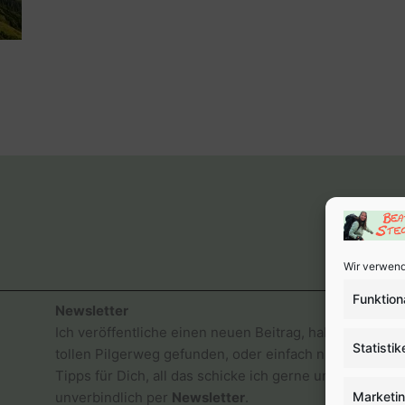
Wir verwend
Funktion
Newsletter
Ich veröffentliche einen neuen Beitrag, habe einen
Statistik
tollen Pilgerweg gefunden, oder einfach nur gute
Tipps für Dich, all das schicke ich gerne und
Marketi
unverbindlich per
Newsletter
.