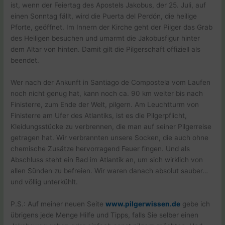
ist, wenn der Feiertag des Apostels Jakobus, der 25. Juli, auf
einen Sonntag fällt, wird die Puerta del Perdón, die heilige
Pforte, geöffnet. Im Innern der Kirche geht der Pilger das Grab
des Heiligen besuchen und umarmt die Jakobusfigur hinter
dem Altar von hinten. Damit gilt die Pilgerschaft offiziell als
beendet.
Wer nach der Ankunft in Santiago de Compostela vom Laufen
noch nicht genug hat, kann noch ca. 90 km weiter bis nach
Finisterre, zum Ende der Welt, pilgern. Am Leuchtturm von
Finisterre am Ufer des Atlantiks, ist es die Pilgerpflicht,
Kleidungsstücke zu verbrennen, die man auf seiner Pilgerreise
getragen hat. Wir verbrannten unsere Socken, die auch ohne
chemische Zusätze hervorragend Feuer fingen. Und als
Abschluss steht ein Bad im Atlantik an, um sich wirklich von
allen Sünden zu befreien. Wir waren danach absolut sauber…
und völlig unterkühlt.
P.S.: Auf meiner neuen Seite
www.pilgerwissen.de
gebe ich
übrigens jede Menge Hilfe und Tipps, falls Sie selber einen