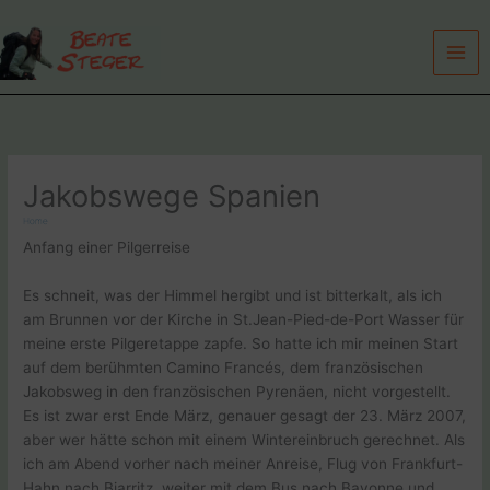
Zum
Inhalt
springen
Jakobswege Spanien
Home
Anfang einer Pilgerreise
Es schneit, was der Himmel hergibt und ist bitterkalt, als ich
am Brunnen vor der Kirche in St.Jean-Pied-de-Port Wasser für
meine erste Pilgeretappe zapfe. So hatte ich mir meinen Start
auf dem berühmten Camino Francés, dem französischen
Jakobsweg in den französischen Pyrenäen, nicht vorgestellt.
Es ist zwar erst Ende März, genauer gesagt der 23. März 2007,
aber wer hätte schon mit einem Wintereinbruch gerechnet. Als
ich am Abend vorher nach meiner Anreise, Flug von Frankfurt-
Hahn nach Biarritz, weiter mit dem Bus nach Bayonne und