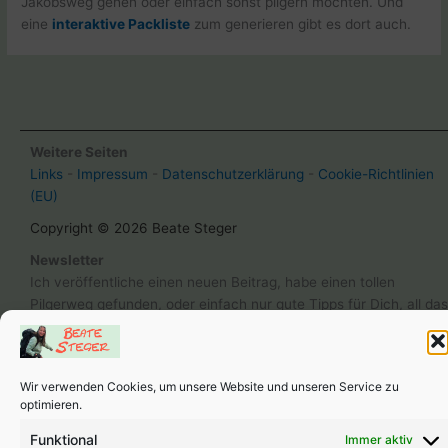
Jakobsweg gehen oder einfach sonst pilgern möchten. Und
eine
interaktive Packliste
zum generieren gibt es dort auch.
Weitere Seiten
Links
-
Impressum
-
Datenschutzerklärung
-
Cookie-Richtlinien
(EU)
Copyright © 2026 Beate Steger
Newsletter
Ich veröffentliche einen neuen Beitrag, habe einen tollen
Pilgerweg gefunden, oder einfach nur gute Tipps für Dich, all das
schicke ich gerne und unverbindlich per
Newsletter
.
anmelden
Wir verwenden Cookies, um unsere Website und unseren Service zu
optimieren.
Kontakt
Funktional
Immer aktiv