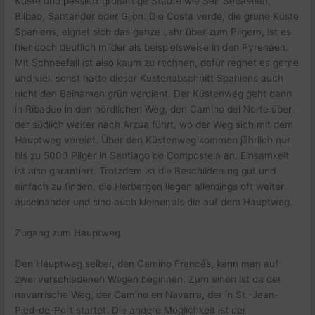
Küste und passiert großartige Städte wie San Sebastian,
Bilbao, Santander oder Gijon. Die Costa verde, die grüne Küste
Spaniens, eignet sich das ganze Jahr über zum Pilgern, ist es
hier doch deutlich milder als beispielsweise in den Pyrenäen.
Mit Schneefall ist also kaum zu rechnen, dafür regnet es gerne
und viel, sonst hätte dieser Küstenabschnitt Spaniens auch
nicht den Beinamen grün verdient. Der Küstenweg geht dann
in Ribadeo in den nördlichen Weg, den Camino del Norte über,
der südlich weiter nach Arzua führt, wo der Weg sich mit dem
Hauptweg vereint. Über den Küstenweg kommen jährlich nur
bis zu 5000 Pilger in Santiago de Compostela an, Einsamkeit
ist also garantiert. Trotzdem ist die Beschilderung gut und
einfach zu finden, die Herbergen liegen allerdings oft weiter
auseinander und sind auch kleiner als die auf dem Hauptweg.
Zugang zum Hauptweg
Den Hauptweg selber, den Camino Francés, kann man auf
zwei verschiedenen Wegen beginnen. Zum einen ist da der
navarrische Weg, der Camino en Navarra, der in St.-Jean-
Pied-de-Port startet. Die andere Möglichkeit ist der