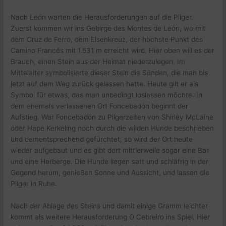
Nach León warten die Herausforderungen auf die Pilger.
Zuerst kommen wir ins Gebirge des Montes de León, wo mit
dem Cruz de Ferro, dem Eisenkreuz, der höchste Punkt des
Camino Francés mit 1.531 m erreicht wird. Hier oben will es der
Brauch, einen Stein aus der Heimat niederzulegen. Im
Mittelalter symbolisierte dieser Stein die Sünden, die man bis
jetzt auf dem Weg zurück gelassen hatte. Heute gilt er als
Symbol für etwas, das man unbedingt loslassen möchte. In
dem ehemals verlassenen Ort Foncebadón beginnt der
Aufstieg. War Foncebadón zu Pilgerzeiten von Shirley McLaine
oder Hape Kerkeling noch durch die wilden Hunde beschrieben
und dementsprechend gefürchtet, so wird der Ort heute
wieder aufgebaut und es gibt dort mittlerweile sogar eine Bar
und eine Herberge. Die Hunde liegen satt und schläfrig in der
Gegend herum, genießen Sonne und Aussicht, und lassen die
Pilger in Ruhe.
Nach der Ablage des Steins und damit einige Gramm leichter
kommt als weitere Herausforderung O Cebreiro ins Spiel. Hier