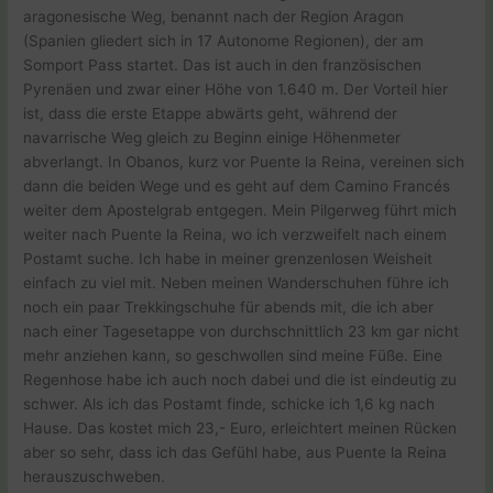
aragonesische Weg, benannt nach der Region Aragon
(Spanien gliedert sich in 17 Autonome Regionen), der am
Somport Pass startet. Das ist auch in den französischen
Pyrenäen und zwar einer Höhe von 1.640 m. Der Vorteil hier
ist, dass die erste Etappe abwärts geht, während der
navarrische Weg gleich zu Beginn einige Höhenmeter
abverlangt. In Obanos, kurz vor Puente la Reina, vereinen sich
dann die beiden Wege und es geht auf dem Camino Francés
weiter dem Apostelgrab entgegen. Mein Pilgerweg führt mich
weiter nach Puente la Reina, wo ich verzweifelt nach einem
Postamt suche. Ich habe in meiner grenzenlosen Weisheit
einfach zu viel mit. Neben meinen Wanderschuhen führe ich
noch ein paar Trekkingschuhe für abends mit, die ich aber
nach einer Tagesetappe von durchschnittlich 23 km gar nicht
mehr anziehen kann, so geschwollen sind meine Füße. Eine
Regenhose habe ich auch noch dabei und die ist eindeutig zu
schwer. Als ich das Postamt finde, schicke ich 1,6 kg nach
Hause. Das kostet mich 23,- Euro, erleichtert meinen Rücken
aber so sehr, dass ich das Gefühl habe, aus Puente la Reina
herauszuschweben.