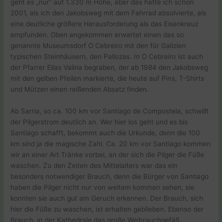
geht es „nur“ auf 1.330 m Höhe, aber das hatte ich schon
2001, als ich den Jakobsweg mit dem Fahrrad absolvierte, als
eine deutliche größere Herausforderung als das Eisenkreuz
empfunden. Oben angekommen erwartet einen das so
genannte Museumsdorf O Cebreiro mit den für Galizien
typischen Steinhäusern, den Pallozas. In O Cebreiro ist auch
der Pfarrer Elias Valina begraben, der ab 1984 den Jakobsweg
mit den gelben Pfeilen markierte, die heute auf Pins, T-Shirts
und Mützen einen reißenden Absatz finden.
Ab Sarria, so ca. 100 km vor Santiago de Compostela, schwillt
der Pilgerstrom deutlich an. Wer hier los geht und es bis
Santiago schafft, bekommt auch die Urkunde, denn die 100
km sind ja die magische Zahl. Ca. 20 km vor Santiago kommen
wir an einer Art Tränke vorbei, an der sich die Pilger die Füße
waschen. Zu den Zeiten des Mittelalters war das ein
besonders notwendiger Brauch, denn die Bürger von Santiago
haben die Pilger nicht nur von weitem kommen sehen, sie
konnten sie auch gut am Geruch erkennen. Der Brauch, sich
hier die Füße zu waschen, ist erhalten geblieben. Ebenso der
Brauch, in der Kathedrale das große Weihrauchgefäß