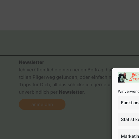
Newsletter
Ich veröffentliche einen neuen Beitrag, habe einen
tollen Pilgerweg gefunden, oder einfach nur gute
Tipps für Dich, all das schicke ich gerne und
unverbindlich per
Newsletter
.
Wir verwend
Funktion
anmelden
Statistik
Marketi