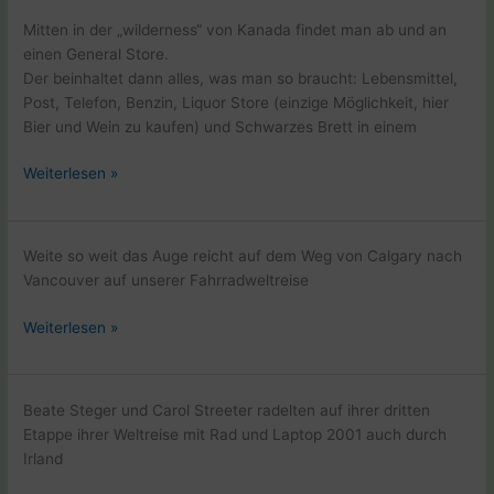
mit
Mitten in der „wilderness“ von Kanada findet man ab und an
dem
einen General Store.
Fahrad
Der beinhaltet dann alles, was man so braucht: Lebensmittel,
Post, Telefon, Benzin, Liquor Store (einzige Möglichkeit, hier
Bier und Wein zu kaufen) und Schwarzes Brett in einem
Wir
Weiterlesen »
radeln
von
Calgary
Weite so weit das Auge reicht auf dem Weg von Calgary nach
Richtung
Vancouver auf unserer Fahrradweltreise
Vancouver
Pause
Weiterlesen »
auf
dem
TC
Beate Steger und Carol Streeter radelten auf ihrer dritten
Highway
Etappe ihrer Weltreise mit Rad und Laptop 2001 auch durch
Richtung
Irland
Golden