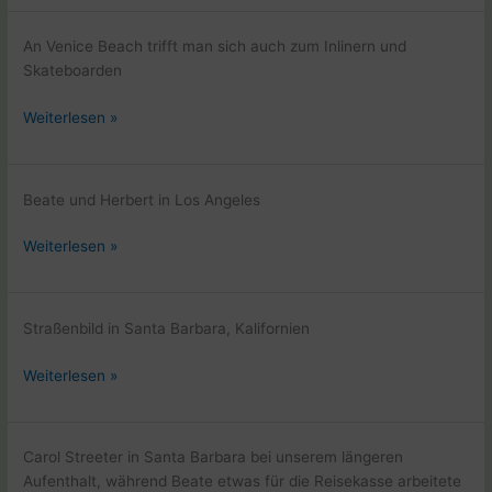
British
Columbia
An Venice Beach trifft man sich auch zum Inlinern und
auf
Skateboarden
der
Fahrradweltreise
Pazifikküste
Weiterlesen »
USA
Radweg
Beate und Herbert in Los Angeles
Pazifikküste
Weiterlesen »
USA
Radweg
Straßenbild in Santa Barbara, Kalifornien
Pazifikküste
Weiterlesen »
USA
Radweg
Carol Streeter in Santa Barbara bei unserem längeren
Aufenthalt, während Beate etwas für die Reisekasse arbeitete