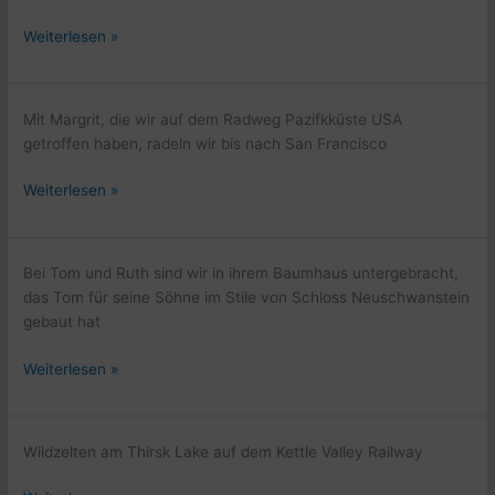
Pazifikküste
Weiterlesen »
USA
Radweg
Mit Margrit, die wir auf dem Radweg Pazifkküste USA
getroffen haben, radeln wir bis nach San Francisco
Essen
Weiterlesen »
gehen
in
San
Bei Tom und Ruth sind wir in ihrem Baumhaus untergebracht,
Francisco
das Tom für seine Söhne im Stile von Schloss Neuschwanstein
gebaut hat
Pazifikküste
Weiterlesen »
USA
Radweg
Wildzelten am Thirsk Lake auf dem Kettle Valley Railway