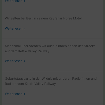
Kettle
Weiterlesen »
Valley
Railway
mit
Wir zelten bei Bert in seinem Key Shar Horse Motel
dem
Fahrad
Kettle
Weiterlesen »
Valley
Railway
mit
Manchmal übernachten wir auch einfach neben der Strecke
dem
auf dem Kettle Valley Railway
Fahrad
Kettle
Weiterlesen »
Valley
Railway
mit
Geburtstagsparty in der Wildnis mit anderen Radlerinnen und
dem
Radlern vom Kettle Valley Railway
Fahrad
Kettle
Weiterlesen »
Valley
Railway