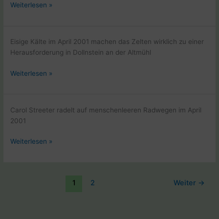
in
Eiswagen
Weiterlesen »
Kanada
in
Irland
auf
Eisige Kälte im April 2001 machen das Zelten wirklich zu einer
der
Herausforderung in Dollnstein an der Altmühl
Fahrradweltreise
Zelten
Weiterlesen »
in
Dollnstein
auf
Carol Streeter radelt auf menschenleeren Radwegen im April
dem
2001
Altmühl
Radweg
Auf
Weiterlesen »
dem
Altmühlradweg
unterwegs
1
2
Weiter
→
in
der
Kälte