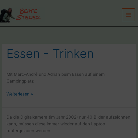
Zum
Inhalt
springen
Essen - Trinken
Mit Marc-André und Adrian beim Essen auf einem
Campingplatz
Weltreise
Weiterlesen »
mit
Rad
und
Da die Digitalkamera (im Jahr 2002) nur 40 Bilder aufzeichnen
Laptop
kann, müssen diese immer wieder auf den Laptop
in
runtergeladen werden
Australien