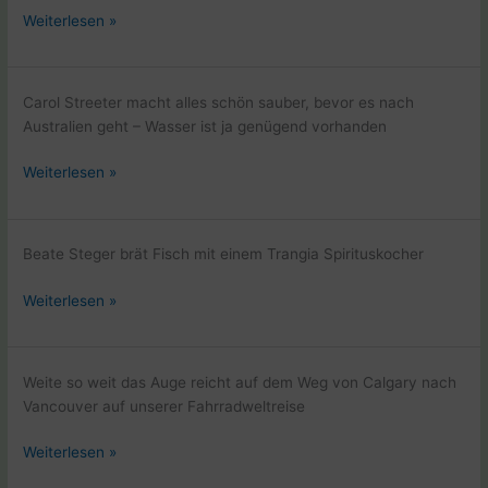
Weltreise
Weiterlesen »
mit
Rad
und
Carol Streeter macht alles schön sauber, bevor es nach
Laptop
Australien geht – Wasser ist ja genügend vorhanden
in
Australien
Zeltleben
Weiterlesen »
Neuseeland
Beate Steger brät Fisch mit einem Trangia Spirituskocher
Zeltleben
Weiterlesen »
Neuseeland
Weite so weit das Auge reicht auf dem Weg von Calgary nach
Vancouver auf unserer Fahrradweltreise
Ankunft
Weiterlesen »
in