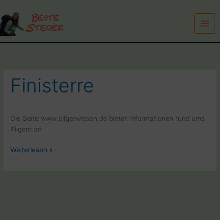
Zum
Inhalt
springen
Finisterre
Die Seite www.pilgerwissen.de bietet Informationen rund ums
Pilgern an
Internetseite
Weiterlesen »
Pilgerwissen
von
Beate
Steger