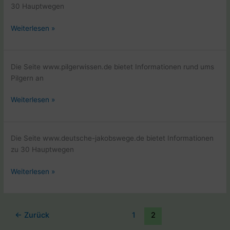
Ultreia
30 Hauptwegen
Internetseite
Weiterlesen »
Jakobswege
in
Europa
Die Seite www.pilgerwissen.de bietet Informationen rund ums
Pilgern an
Internetseite
Weiterlesen »
Pilgerwissen
von
Beate
Die Seite www.deutsche-jakobswege.de bietet Informationen
Steger
zu 30 Hauptwegen
Internetseite
Weiterlesen »
Jakobswege
in
Deutschland
←
Zurück
1
2