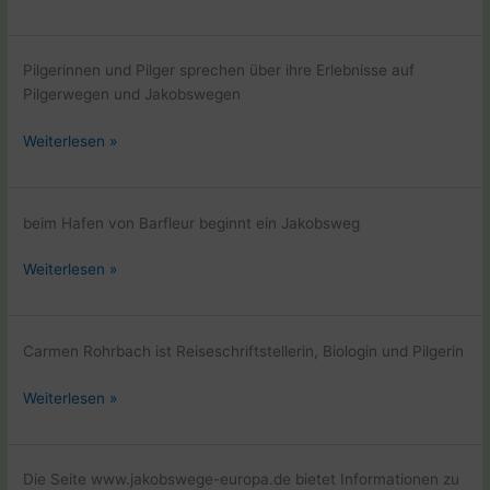
Jakobsweg
Klosterroute
von
Pilgerinnen und Pilger sprechen über ihre Erlebnisse auf
Beate
Pilgerwegen und Jakobswegen
Steger
Beate
Weiterlesen »
Steger
veroeffentlicht
den
beim Hafen von Barfleur beginnt ein Jakobsweg
Pilger
Geschichten
Hafen
Weiterlesen »
Podcast
von
Ultreia
Barfleur
in
Carmen Rohrbach ist Reiseschriftstellerin, Biologin und Pilgerin
der
Normandie
Carmen
Weiterlesen »
Rohrbach
beim
Podcast
Die Seite www.jakobswege-europa.de bietet Informationen zu