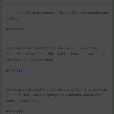
Aufbruch
nach
Inhaltsverzeichnis des Sonderhefts zum Pilgern in Spanien und
Santiago
Portugal
Sonderheft
Weiterlesen »
Jakobsweg
Aufbruch
nach
Der Pilgerführer beschreibt die Strecke von Speyer zum
Santiago
Kloster Hornbach in einer Süd- und Nordroute, ausserdem ist
eine Verbindungsroute dabei.
Pilgerführer
Weiterlesen »
Pfälzer
Jakobswege
von
Der Pilgerführer beschreibt die Strecke ab Worms bis Göllheim,
Beate
dann eine Nord- und Südspange bis Landstuhl, und ab dort
Steger
weiter bis nach Metz
Pilgerführer
Weiterlesen »