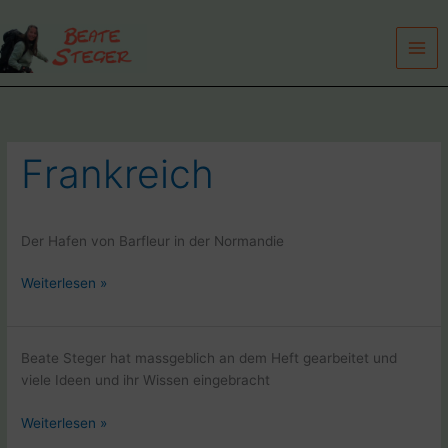
Zum
Inhalt
springen
Frankreich
Der Hafen von Barfleur in der Normandie
Barfleur
Weiterlesen »
in
der
Normandie,
Beate Steger hat massgeblich an dem Heft gearbeitet und
Frankreich
viele Ideen und ihr Wissen eingebracht
Sonderheft
Weiterlesen »
Jakobsweg