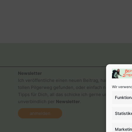
Newsletter
Ich veröffentliche einen neuen Beitrag, habe einen
tollen Pilgerweg gefunden, oder einfach nur gute
Wir verwend
Tipps für Dich, all das schicke ich gerne und
Funktion
unverbindlich per
Newsletter
.
anmelden
Statistik
Marketi