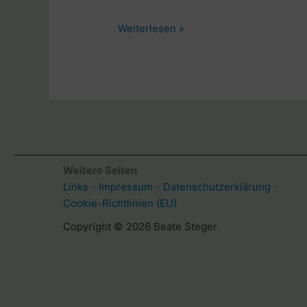
Paddeln
Weiterlesen »
durch
den
Whanganui
Nationalpark
mit
der
Bridge
to
Weitere Seiten
Nowhere
Links
-
Impressum
-
Datenschutzerklärung
-
Cookie-Richtlinien (EU)
Copyright © 2026 Beate Steger