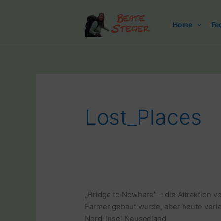
Zum
Inhalt
Home
Fe
springen
Lost_Places
„Bridge to Nowhere“ – die Attraktion v
Farmer gebaut wurde, aber heute verla
Nord-Insel Neuseeland