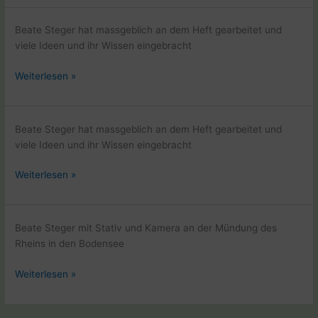
Aufbruch
nach
Beate Steger hat massgeblich an dem Heft gearbeitet und
Santiago
viele Ideen und ihr Wissen eingebracht
Inhaltsverzeichnis
Weiterlesen »
des
Sonderhefts
Pilgern
Beate Steger hat massgeblich an dem Heft gearbeitet und
vor
viele Ideen und ihr Wissen eingebracht
der
Haustür
Sonderheft
Weiterlesen »
Jakobswege
Pilgern
vor
Beate Steger mit Stativ und Kamera an der Mündung des
der
Rheins in den Bodensee
Haustür
Beate
Weiterlesen »
Steger
fotografierend