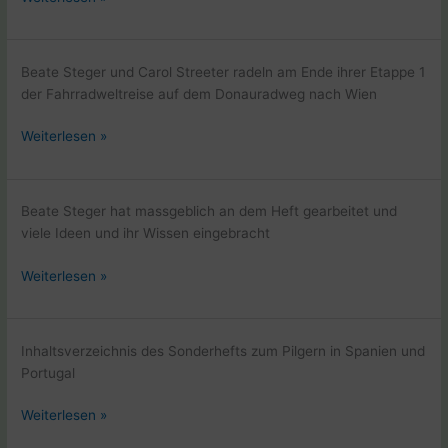
dem
Donauradweg
im
Beate Steger und Carol Streeter radeln am Ende ihrer Etappe 1
April
der Fahrradweltreise auf dem Donauradweg nach Wien
2001
Auf
Weiterlesen »
dem
Donauradweg
im
Beate Steger hat massgeblich an dem Heft gearbeitet und
April
viele Ideen und ihr Wissen eingebracht
2001
Sonderheft
Weiterlesen »
Jakobsweg
Aufbruch
nach
Inhaltsverzeichnis des Sonderhefts zum Pilgern in Spanien und
Santiago
Portugal
Sonderheft
Weiterlesen »
Jakobsweg