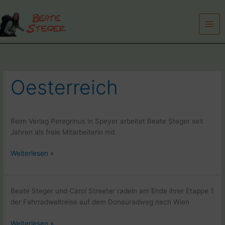
Zum
Inhalt
springen
Oesterreich
Beim Verlag Peregrinus in Speyer arbeitet Beate Steger seit
Jahren als freie Mitarbeiterin mit
Collage
Weiterlesen »
von
Covern
des
Beate Steger und Carol Streeter radeln am Ende ihrer Etappe 1
Magazins
der Fahrradweltreise auf dem Donauradweg nach Wien
der
pilger
Auf
Weiterlesen »