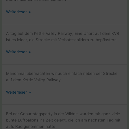
Kettle
Weiterlesen »
Valley
Railway
mit
Alltag auf dem Kettle Valley Railway, Eine Unart auf dem KVR
dem
ist es leider, die Strecke mit Verbotsschildern zu bepflastern
Fahrad
Kettle
Weiterlesen »
Valley
Railway
mit
Manchmal übernachten wir auch einfach neben der Strecke
dem
auf dem Kettle Valley Railway
Fahrad
Kettle
Weiterlesen »
Valley
Railway
mit
Bei der Geburtstagsparty in der Wildnis wurden mir ganz viele
dem
bunte Luftballons ins Zelt gelegt, die ich am nächsten Tag mit
Fahrad
aufs Rad genommen hatte