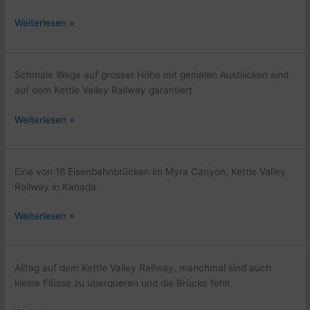
Kettle
Weiterlesen »
Valley
Railway
mit
Schmale Wege auf grosser Höhe mit genialen Ausblicken sind
dem
auf dem Kettle Valley Railway garantiert
Fahrad
Kettle
Weiterlesen »
Valley
Railway
mit
Eine von 18 Eisenbahnbrücken im Myra Canyon; Kettle Valley
dem
Railway in Kanada
Fahrad
Kettle
Weiterlesen »
Valley
Railway
mit
Alltag auf dem Kettle Valley Railway, manchmal sind auch
dem
kleine Flüsse zu überqueren und die Brücke fehlt
Fahrad