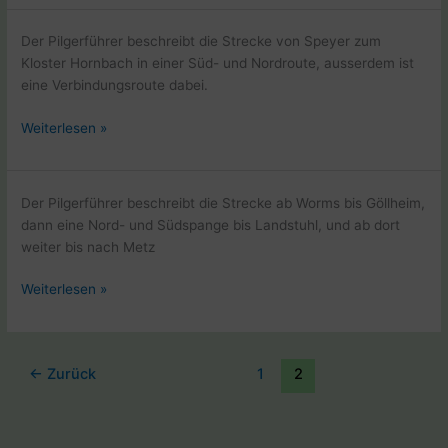
Aufbruch
nach
Der Pilgerführer beschreibt die Strecke von Speyer zum
Santiago
Kloster Hornbach in einer Süd- und Nordroute, ausserdem ist
eine Verbindungsroute dabei.
Pilgerführer
Weiterlesen »
Pfälzer
Jakobswege
von
Der Pilgerführer beschreibt die Strecke ab Worms bis Göllheim,
Beate
dann eine Nord- und Südspange bis Landstuhl, und ab dort
Steger
weiter bis nach Metz
Pilgerführer
Weiterlesen »
Jakobsweg
Klosterroute
von
←
Zurück
1
2
Beate
Steger