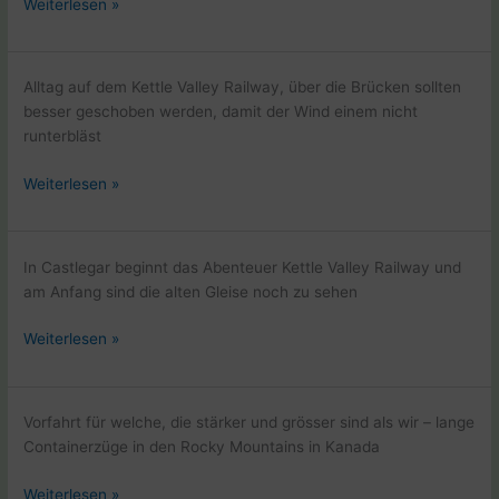
Kettle
Weiterlesen »
Valley
Railway
mit
Alltag auf dem Kettle Valley Railway, über die Brücken sollten
dem
besser geschoben werden, damit der Wind einem nicht
Fahrad
runterbläst
Kettle
Weiterlesen »
Valley
Railway
mit
In Castlegar beginnt das Abenteuer Kettle Valley Railway und
dem
am Anfang sind die alten Gleise noch zu sehen
Fahrad
Kettle
Weiterlesen »
Valley
Railway
mit
Vorfahrt für welche, die stärker und grösser sind als wir – lange
dem
Containerzüge in den Rocky Mountains in Kanada
Fahrad
Wir
Weiterlesen »