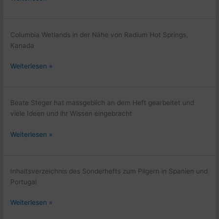
radeln
von
Calgary
Columbia Wetlands in der Nähe von Radium Hot Springs,
Richtung
Kanada
Vancouver
Wir
Weiterlesen »
radeln
von
Calgary
Beate Steger hat massgeblich an dem Heft gearbeitet und
Richtung
viele Ideen und ihr Wissen eingebracht
Vancouver
Sonderheft
Weiterlesen »
Jakobsweg
Aufbruch
nach
Inhaltsverzeichnis des Sonderhefts zum Pilgern in Spanien und
Santiago
Portugal
Sonderheft
Weiterlesen »
Jakobsweg