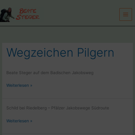
Zum
Inhalt
springen
Wegzeichen Pilgern
Beate Steger auf dem Badischen Jakobsweg
Beate
Weiterlesen »
Steger
auf
dem
Schild bei Riedelberg – Pfälzer Jakobswege Südroute
Badischen
Jakobsweg
Pfalz
Weiterlesen »
–
Saarland