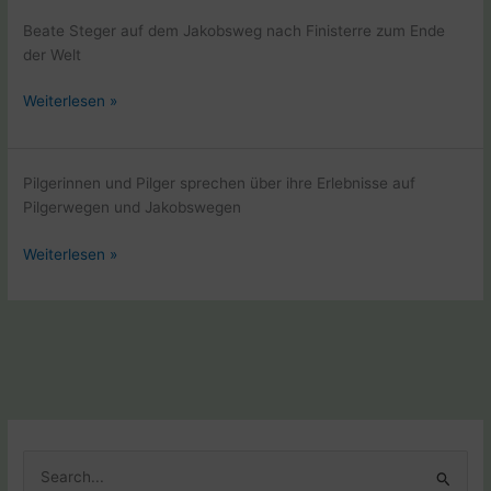
–
Beate Steger auf dem Jakobsweg nach Finisterre zum Ende
Hunsrück
der Welt
Beate
Weiterlesen »
Steger
auf
dem
Pilgerinnen und Pilger sprechen über ihre Erlebnisse auf
Camino
Pilgerwegen und Jakobswegen
Finisterre
Beate
Weiterlesen »
Steger
veroeffentlicht
den
Pilger
Geschichten
Podcast
Ultreia
S