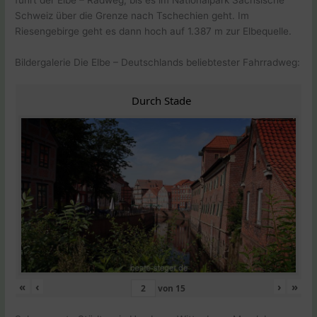
Schweiz über die Grenze nach Tschechien geht. Im
Riesengebirge geht es dann hoch auf 1.387 m zur Elbequelle.
Bildergalerie Die Elbe – Deutschlands beliebtester Fahrradweg:
Durch Stade
«
‹
›
»
von
15