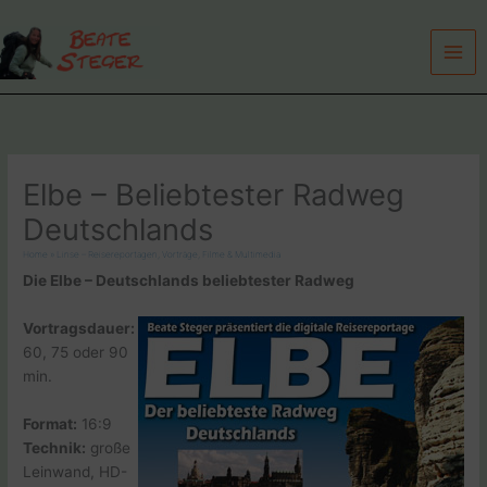
Zum
Inhalt
springen
Elbe – Beliebtester Radweg
Deutschlands
Home
»
Linse – Reisereportagen, Vorträge, Filme & Multimedia
Die Elbe – Deutschlands beliebtester Radweg
Vortragsdauer:
60, 75 oder 90
min.
Format:
16:9
Technik:
große
Leinwand, HD-