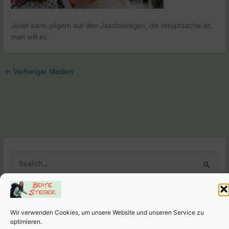
Jeder kann pilgern auf den Jakobswegen, die Hauptsache ist,
man will es.
←
Vorheriger Medien
S
u
c
h
Wir verwenden Cookies, um unsere Website und unseren Service zu
e
Weitere Seiten
optimieren.
n