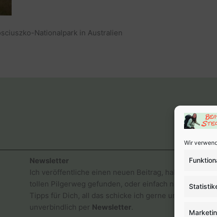
ciuszko-Nationalpark in Australien
Wir verwend
Funktion
Newsletter
Ich veröffentliche einen neuen Beitrag, habe einen
tollen Pilgerweg gefunden, oder einfach nur gute
Statistik
Tipps für Dich, all das schicke ich gerne und
unverbindlich per
Newsletter
.
Marketi