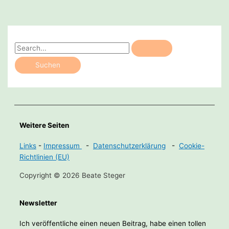
S
u
c
h
e
n
Weitere Seiten
n
a
Links
-
Impressum
-
Datenschutzerklärung
-
Cookie-
c
Richtlinien (EU)
h
Copyright © 2026 Beate Steger
:
Newsletter
Ich veröffentliche einen neuen Beitrag, habe einen tollen