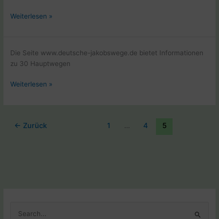
Internetseite
Weiterlesen »
Pilgerwissen
von
Beate
Die Seite www.deutsche-jakobswege.de bietet Informationen
Steger
zu 30 Hauptwegen
Internetseite
Weiterlesen »
Jakobswege
in
Deutschland
←
Zurück
1
…
4
5
S