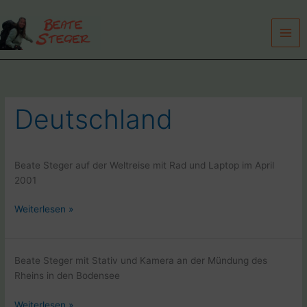
Zum
Inhalt
springen
Deutschland
Beate Steger auf der Weltreise mit Rad und Laptop im April
2001
Beate
Weiterlesen »
Steger
auf
der
Beate Steger mit Stativ und Kamera an der Mündung des
Weltreise
Rheins in den Bodensee
mit
Rad
Beate
Weiterlesen »