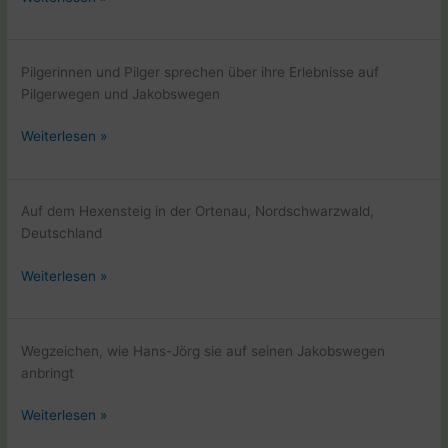
und
Steger
Laptop
fotografierend
im
am
Pilgerinnen und Pilger sprechen über ihre Erlebnisse auf
April
Bodensee
Pilgerwegen und Jakobswegen
2001
Beate
Weiterlesen »
Steger
veroeffentlicht
den
Auf dem Hexensteig in der Ortenau, Nordschwarzwald,
Pilger
Deutschland
Geschichten
Podcast
Hexensteig
Weiterlesen »
Ultreia
in
der
Ortenau
Wegzeichen, wie Hans-Jörg sie auf seinen Jakobswegen
anbringt
Wegzeichen
Weiterlesen »
mit