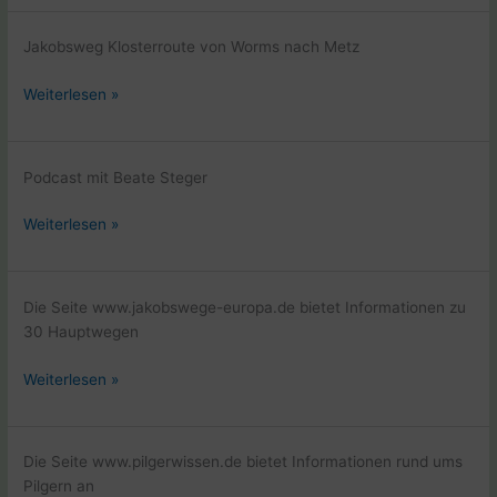
QR
Code
Jakobsweg Klosterroute von Worms nach Metz
Klosterruine
Weiterlesen »
Wörschweiler
Podcast mit Beate Steger
Podcast
Weiterlesen »
Pilger-
Geschichten
Ultreia
Die Seite www.jakobswege-europa.de bietet Informationen zu
30 Hauptwegen
Internetseite
Weiterlesen »
Jakobswege
in
Europa
Die Seite www.pilgerwissen.de bietet Informationen rund ums
Pilgern an