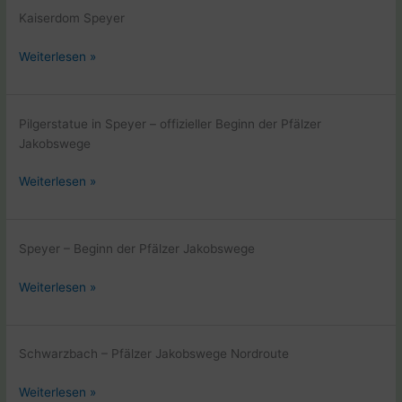
–
Kaiserdom Speyer
Hunsrück
Pfalz
Weiterlesen »
–
Saarland
–
Pilgerstatue in Speyer – offizieller Beginn der Pfälzer
Hunsrück
Jakobswege
Pfalz
Weiterlesen »
–
Saarland
–
Speyer – Beginn der Pfälzer Jakobswege
Hunsrück
Pfalz
Weiterlesen »
–
Saarland
–
Schwarzbach – Pfälzer Jakobswege Nordroute
Hunsrück
Pfalz
Weiterlesen »