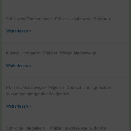
–
Saarland
–
Schloss in Zweibrücken – Pfälzer Jakobswege Südroute
Hunsrück
Pfalz
Weiterlesen »
–
Saarland
–
Kloster Hornbach – Ziel der Pfälzer Jakobswege
Hunsrück
Pfalz
Weiterlesen »
–
Saarland
–
Pfälzer Jakobswege – Pilgern in Deutschlands grösstem
Hunsrück
zusammenhängenden Waldgebiet
Pfalz
Weiterlesen »
–
Saarland
–
Schild bei Riedelberg – Pfälzer Jakobswege Südroute