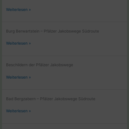
Hunsrück
Pfalz
Weiterlesen »
–
Saarland
–
Burg Berwartstein – Pfälzer Jakobswege Südroute
Hunsrück
Pfalz
Weiterlesen »
–
Saarland
–
Beschildern der Pfälzer Jakobswege
Hunsrück
Pfalz
Weiterlesen »
–
Saarland
–
Bad Bergzabern – Pfälzer Jakobswege Südroute
Hunsrück
Pfalz
Weiterlesen »
–
Saarland