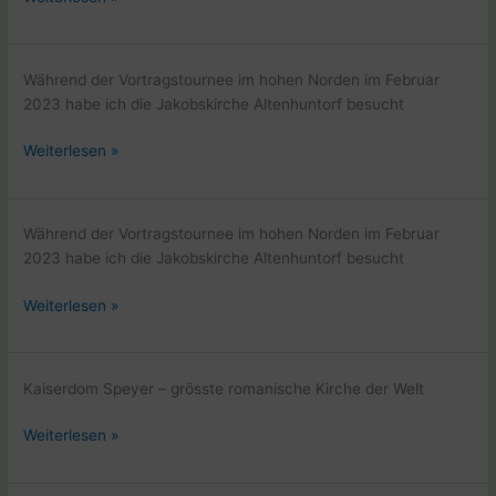
in
Metz
–
Während der Vortragstournee im hohen Norden im Februar
Lothringen
2023 habe ich die Jakobskirche Altenhuntorf besucht
Jakobskirche
Weiterlesen »
Altenhuntorf
Während der Vortragstournee im hohen Norden im Februar
2023 habe ich die Jakobskirche Altenhuntorf besucht
Jakobskirche
Weiterlesen »
Altenhuntorf
Kaiserdom Speyer – grösste romanische Kirche der Welt
Pfalz
Weiterlesen »
–
Saarland