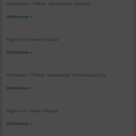
–
Leinsweiler – Pfälzer Jakobswege Südroute
Hunsrück
Pfalz
Weiterlesen »
–
Saarland
–
Pilgern vor meiner Haustür
Hunsrück
Pfalz
Weiterlesen »
–
Saarland
–
Pirmasens – Pfälzer Jakobswege Verbindungsroute
Hunsrück
Pfalz
Weiterlesen »
–
Saarland
–
Pilgern vor meiner Haustür
Hunsrück
Pfalz
Weiterlesen »
–