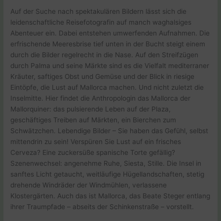
Auf der Suche nach spektakulären Bildern lässt sich die
leidenschaftliche Reisefotografin auf manch waghalsiges
Abenteuer ein. Dabei entstehen umwerfenden Aufnahmen. Die
erfrischende Meeresbrise tief unten in der Bucht steigt einem
durch die Bilder regelrecht in die Nase. Auf den Streifzügen
durch Palma und seine Märkte sind es die Vielfalt mediterraner
Kräuter, saftiges Obst und Gemüse und der Blick in riesige
Eintöpfe, die Lust auf Mallorca machen. Und nicht zuletzt die
Inselmitte. Hier findet die Anthropologin das Mallorca der
Mallorquiner: das pulsierende Leben auf der Plaza,
geschäftiges Treiben auf Märkten, ein Bierchen zum
Schwätzchen. Lebendige Bilder – Sie haben das Gefühl, selbst
mittendrin zu sein! Verspüren Sie Lust auf ein frisches
Cerveza? Eine zuckersüße spanische Torte gefällig?
Szenenwechsel: angenehme Ruhe, Siesta, Stille. Die Insel in
sanftes Licht getaucht, weitläufige Hügellandschaften, stetig
drehende Windräder der Windmühlen, verlassene
Klostergärten. Auch das ist Mallorca, das Beate Steger entlang
ihrer Traumpfade – abseits der Schinkenstraße – vorstellt.