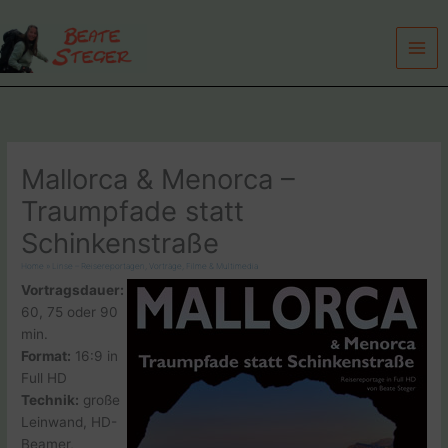
Zum
Inhalt
springen
Mallorca & Menorca –
Traumpfade statt
Schinkenstraße
Home
»
Linse – Reisereportagen, Vorträge, Filme & Multimedia
Vortragsdauer:
60, 75 oder 90
min.
Format:
16:9 in
Full HD
Technik:
große
Leinwand, HD-
Beamer,