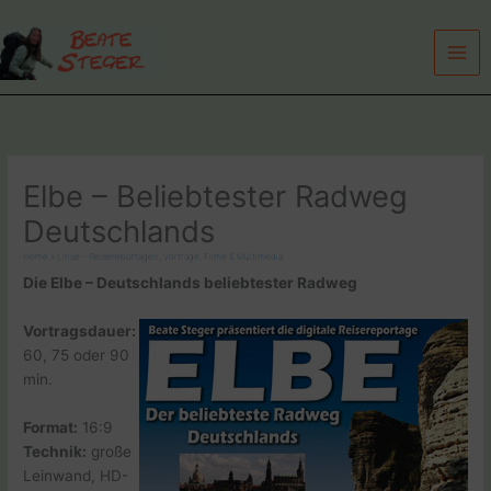
Zum
Inhalt
springen
Elbe – Beliebtester Radweg
Deutschlands
Home
»
Linse – Reisereportagen, Vorträge, Filme & Multimedia
Die Elbe – Deutschlands beliebtester Radweg
Vortragsdauer:
60, 75 oder 90
min.
Format:
16:9
Technik:
große
Leinwand, HD-