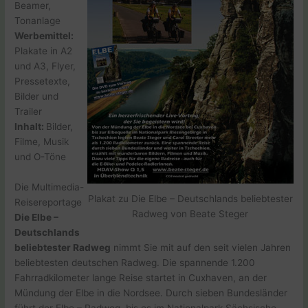
Beamer,
Tonanlage
Werbemittel:
Plakate in A2
und A3, Flyer,
Pressetexte,
Bilder und
Trailer
Inhalt:
Bilder,
Filme, Musik
und O-Töne
Die Multimedia-
Plakat zu Die Elbe – Deutschlands beliebtester
Reisereportage
Radweg von Beate Steger
Die Elbe –
Deutschlands
beliebtester Radweg
nimmt Sie mit auf den seit vielen Jahren
beliebtesten deutschen Radweg. Die spannende 1.200
Fahrradkilometer lange Reise startet in Cuxhaven, an der
Mündung der Elbe in die Nordsee. Durch sieben Bundesländer
führt der Elbe – Radweg, bis es im Nationalpark Sächsische