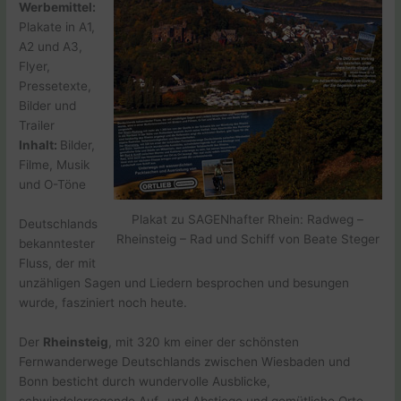
Werbemittel:
Plakate in A1,
A2 und A3,
Flyer,
Pressetexte,
Bilder und
Trailer
Inhalt:
Bilder,
Filme, Musik
und O-Töne
Plakat zu SAGENhafter Rhein: Radweg –
Deutschlands
Rheinsteig – Rad und Schiff von Beate Steger
bekanntester
Fluss, der mit
unzähligen Sagen und Liedern besprochen und besungen
wurde, fasziniert noch heute.
Der
Rheinsteig
, mit 320 km einer der schönsten
Fernwanderwege Deutschlands zwischen Wiesbaden und
Bonn besticht durch wundervolle Ausblicke,