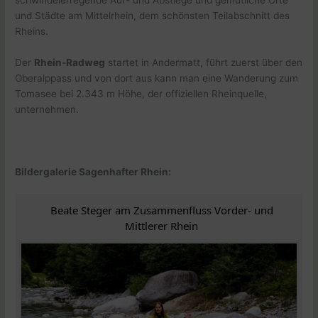
schwindelerregende Auf- und Abstiege und gemütliche Orte
und Städte am Mittelrhein, dem schönsten Teilabschnitt des
Rheins.
Der
Rhein-Radweg
startet in Andermatt, führt zuerst über den
Oberalppass und von dort aus kann man eine Wanderung zum
Tomasee bei 2.343 m Höhe, der offiziellen Rheinquelle,
unternehmen.
Bildergalerie Sagenhafter Rhein:
Beate Steger am Zusammenfluss Vorder- und
Mittlerer Rhein