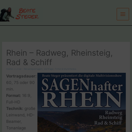
Zum
Inhalt
springen
Rhein – Radweg, Rheinsteig,
Rad & Schiff
Home
»
Linse – Reisereportagen, Vorträge, Filme & Multimedia
Vortragsdauer:
60, 75 oder 90
min.
Format:
16:9,
Full-HD
Technik:
große
Leinwand, HD-
Beamer,
Tonanlage