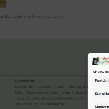
aus Schutzhütte im Nordschwarzwald
Wir verwend
Funktion
Newsletter
Ich veröffentliche einen neuen Beitrag, habe einen
tollen Pilgerweg gefunden, oder einfach nur gute
Statistik
Tipps für Dich, all das schicke ich gerne und
unverbindlich per
Newsletter
.
Marketi