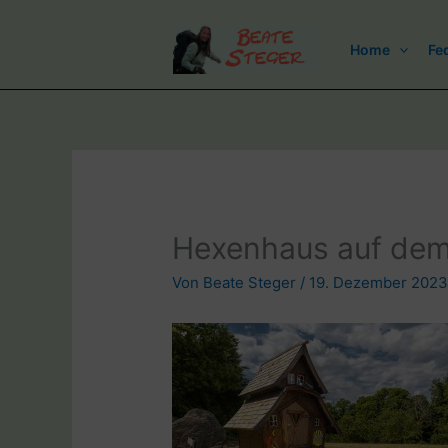
Zum
Inhalt
Home
Fe
springen
Hexenhaus auf dem 
Von
Beate Steger
/
19. Dezember 202