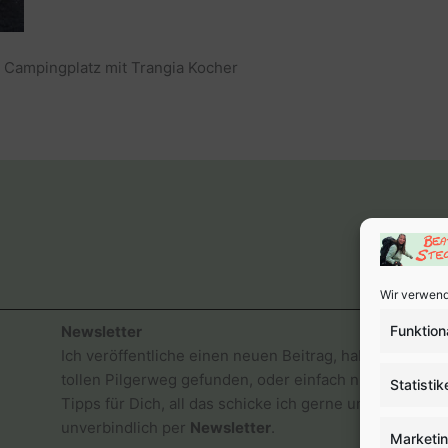
 Campingplatz mit Trangia Kocher
Wir verwend
Funktion
Newsletter
Ich veröffentliche einen neuen Beitrag, habe einen
tollen Pilgerweg gefunden, oder einfach nur gute
Statistik
Tipps für Dich, all das schicke ich gerne und
unverbindlich per
Newsletter
.
Marketi