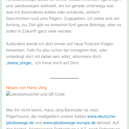
und Jakobswegen weltweit, wo ich gerade unterwegs war,
was ich Besonderes erlebe oder entdecke, einfach
Geschichten rund ums Pilgern. Zugegeben, ich stehe erst am
Anfang, zur Zeit gibt es immerhin fünf ganze Beiträge, aber es
sollen in Zukunft ganz viele werden.
Außerdem werde ich dort immer auf neue Podcast-Folgen
hinweisen. Falls Du also schon bei Instagram bist, oder
unbedingt dort mit dabei sein willst, abonniere doch
„
beate_steger
„. Ich freue mich auf Dich.
Neues von Hans-Jörg
Wer ihn nicht kennt, Hans-Jörg Bahmüller ist mein
Pilgerfreund, der maßgeblich unsere Seiten
www
.
deutsche-
jakobswege.de
und
www.
jakobswege
-europa.de
betreut. Auf
den beiden Jakobswegen Rothenburg o.d.T. nach Rottenburg