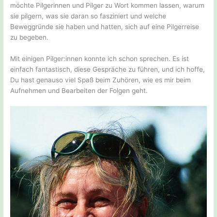
möchte Pilgerinnen und Pilger zu Wort kommen lassen, warum
sie pilgern, was sie daran so fasziniert und welche
Beweggründe sie haben und hatten, sich auf eine Pilgerreise
zu begeben.
Mit einigen Pilger:innen konnte ich schon sprechen. Es ist
einfach fantastisch, diese Gespräche zu führen, und ich hoffe,
Du hast genauso viel Spaß beim Zuhören, wie es mir beim
Aufnehmen und Bearbeiten der Folgen geht.