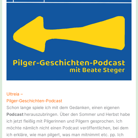
Ultreia –
Pilger-Geschichten-Podcast
Schon lange spiele ich mit dem Gedanken, einen eigenen
Podcast
herauszubringen. Über den Sommer und Herbst habe
ich jetzt fleißig mit Pilgerinnen und Pilgern gesprochen. Ich
möchte nämlich nicht einen Podcast veröffentlichen, bei dem
ich erkläre, wie man pilgert, was man mitnimmt etc. pp. Ich