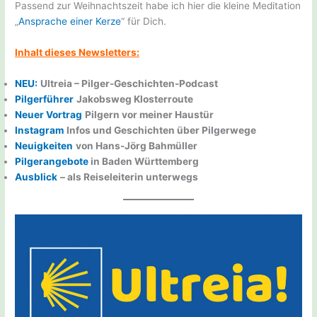
Passend zur Weihnachtszeit habe ich hier die kleine Meditation
„
Ansprache einer Kerze
“ für Dich.
Inhalt dieses Newsletters:
NEU:
Ultreia – Pilger-Geschichten-Podcast
Pilgerführer
Jakobsweg Klosterroute
Neuer Vortrag
Pilgern vor meiner Haustür
Instagram
Infos und Geschichten über Pilgerwege
Neuigkeiten
von Hans-Jörg Bahmüller
Pilgerangebote
in Baden Württemberg
Ausblick
– als Reiseleiterin unterwegs