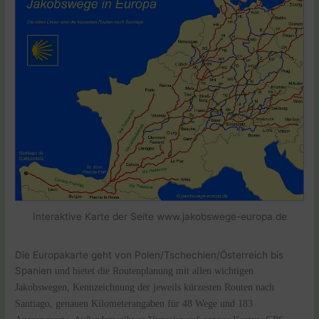
Interaktive Karte der Seite www.jakobswege-europa.de
Die Europakarte geht von Polen/Tschechien/Österreich bis
Spanien
und bietet die Routenplanung
mit allen wichtigen
Jakobswegen, Kennzeichnung der jeweils kürzesten Routen nach
Santiago, genauen Kilometerangaben für 48 Wege und 183