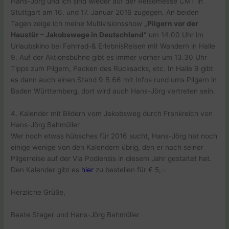
Hans-Jörg und ich sind wieder auf der Reisemesse CMT in
Stuttgart am 16. und 17. Januar 2016 zugegen. An beiden
Tagen zeige ich meine Multivisionsshow
„Pilgern vor der
Haustür – Jakobswege in Deutschland“
um 14.00 Uhr im
Urlaubskino bei Fahrrad-& ErlebnisReisen mit Wandern in Halle
9. Auf der Aktionsbühne gibt es immer vorher um 13.30 Uhr
Tipps zum Pilgern, Packen des Rucksacks, etc. In Halle 9 gibt
es dann auch einen Stand 9 B 66 mit Infos rund ums Pilgern in
Baden Württemberg, dort wird auch Hans-Jörg vertreten sein.
4. Kalender mit Bildern vom Jakobsweg durch Frankreich von
Hans-Jörg Bahmüller
Wer noch etwas hübsches für 2016 sucht, Hans-Jörg hat noch
einige wenige von den Kalendern übrig, den er nach seiner
Pilgerreise auf der Via Podiensis in diesem Jahr gestaltet hat.
Den Kalender gibt es
hier
zu bestellen für € 5,-.
Herzliche Grüße,
Beate Steger und Hans-Jörg Bahmüller