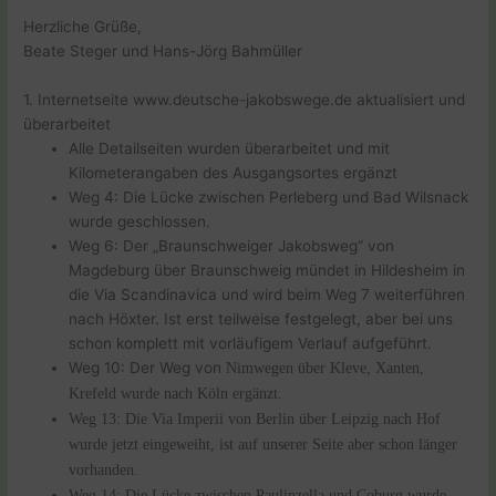
Herzliche Grüße,
Beate Steger und Hans-Jörg Bahmüller
1. Internetseite www.deutsche-jakobswege.de aktualisiert und
überarbeitet
Alle Detailseiten wurden überarbeitet und mit
Kilometerangaben des Ausgangsortes ergänzt
Weg 4: Die Lücke zwischen Perleberg und Bad Wilsnack
wurde geschlossen.
Weg 6: Der „Braunschweiger Jakobsweg“ von
Magdeburg über Braunschweig mündet in Hildesheim in
die Via Scandinavica und wird beim Weg 7 weiterführen
nach Höxter. Ist erst teilweise festgelegt, aber bei uns
schon komplett mit vorläufigem Verlauf aufgeführt.
Weg 10: Der Weg von
Nimwegen über Kleve, Xanten,
Krefeld wurde nach Köln ergänzt.
Weg 13: Die Via Imperii von Berlin über Leipzig nach Hof
wurde jetzt eingeweiht, ist auf unserer Seite aber schon länger
vorhanden.
Weg 14: Die Lücke zwischen Paulinzella und Coburg wurde