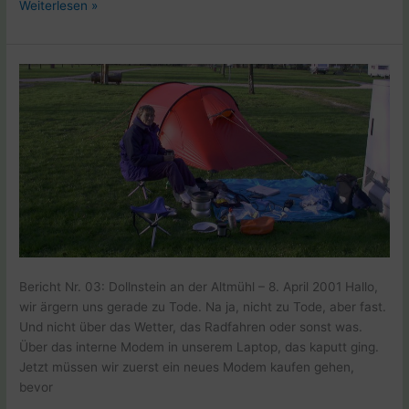
Weltreise
Weiterlesen »
E1
Regensburg
–
12.04.2001
Bericht Nr. 03: Dollnstein an der Altmühl – 8. April 2001 Hallo,
wir ärgern uns gerade zu Tode. Na ja, nicht zu Tode, aber fast.
Und nicht über das Wetter, das Radfahren oder sonst was.
Über das interne Modem in unserem Laptop, das kaputt ging.
Jetzt müssen wir zuerst ein neues Modem kaufen gehen,
bevor