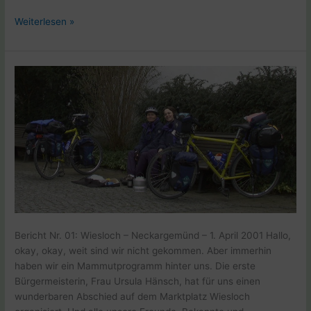
Weltreise
Weiterlesen »
E1
Braunsbach
–
05.
April
2001
Bericht Nr. 01: Wiesloch – Neckargemünd – 1. April 2001 Hallo,
okay, okay, weit sind wir nicht gekommen. Aber immerhin
haben wir ein Mammutprogramm hinter uns. Die erste
Bürgermeisterin, Frau Ursula Hänsch, hat für uns einen
wunderbaren Abschied auf dem Marktplatz Wiesloch