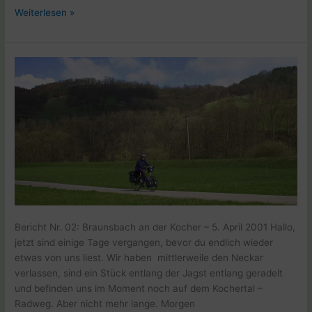
Weltreise
Weiterlesen »
E1
Dollnstein
–
08.04.2001
Bericht Nr. 02: Braunsbach an der Kocher – 5. April 2001 Hallo,
jetzt sind einige Tage vergangen, bevor du endlich wieder
etwas von uns liest. Wir haben mittlerweile den Neckar
verlassen, sind ein Stück entlang der Jagst entlang geradelt
und befinden uns im Moment noch auf dem Kochertal –
Radweg. Aber nicht mehr lange. Morgen