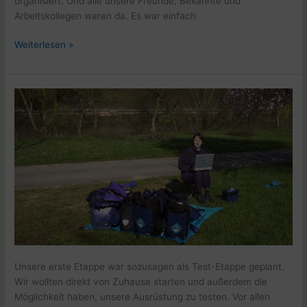
organisiert. Und alle unsere Freunde, Bekannte und
Arbeitskollegen waren da. Es war einfach
Weltreise
Weiterlesen »
E1
Abfahrt
–
01.04.2001
Unsere erste Etappe war sozusagen als Test-Etappe geplant.
Wir wollten direkt von Zuhause starten und außerdem die
Möglichkeit haben, unsere Ausrüstung zu testen. Vor allen