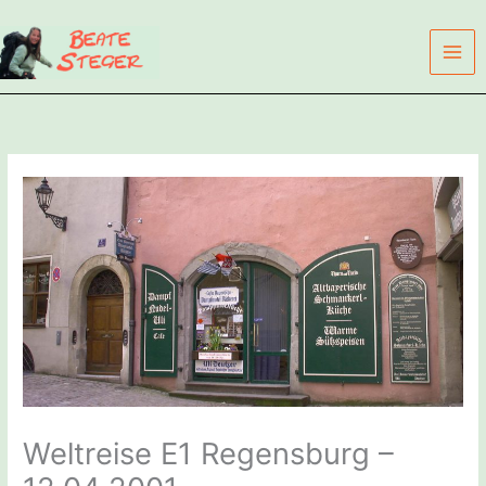
Zum
Inhalt
springen
Weltreise E1 Regensburg –