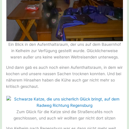
Ein Blick in den Aufenthaltsraum, der uns auf dem Bauernhof
in Kelheim zur Verfügung gestellt wurde. Glücklicherweise
waren außer uns keine weiteren Weltreisenden unterwegs.
Und dann gab es auch noch einen Aufenthaltsraum, in dem wir
kochen und unsere nassen Sachen trocknen konnten. Und bei
näherem Hinsehen haben die Kühe auch gar nicht mehr so
kritisch geschaut.
Zum Glück für die Katze sind die Straßencafés noch
geschlossen, und auch wir wollten gar nicht dort sitzen
Von Kelheim nach Regensburg war es dann nicht mehr weit.