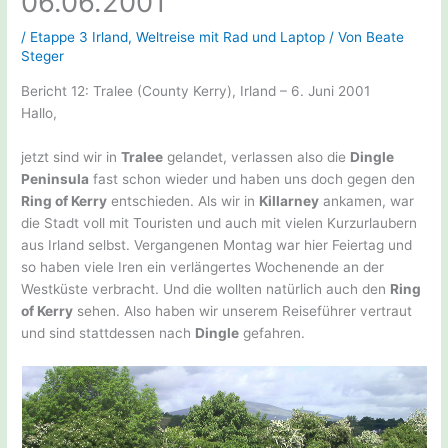
06.06.2001
/
Etappe 3 Irland
,
Weltreise mit Rad und Laptop
/ Von
Beate
Steger
Bericht 12: Tralee (County Kerry), Irland – 6. Juni 2001
Hallo,
jetzt sind wir in
Tralee
gelandet, verlassen also die
Dingle
Peninsula
fast schon wieder und haben uns doch gegen den
Ring of Kerry
entschieden. Als wir in
Killarney
ankamen, war
die Stadt voll mit Touristen und auch mit vielen Kurzurlaubern
aus Irland selbst. Vergangenen Montag war hier Feiertag und
so haben viele Iren ein verlängertes Wochenende an der
Westküste verbracht. Und die wollten natürlich auch den
Ring
of Kerry
sehen. Also haben wir unserem Reiseführer vertraut
und sind stattdessen nach
Dingle
gefahren.