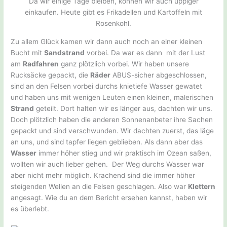
Da wir einige Tage bleiben, können wir auch üppiger
einkaufen. Heute gibt es Frikadellen und Kartoffeln mit
Rosenkohl.
Zu allem Glück kamen wir dann auch noch an einer kleinen
Bucht mit
Sandstrand
vorbei. Da war es dann mit der Lust
am
Radfahren
ganz plötzlich vorbei. Wir haben unsere
Rucksäcke gepackt, die
Räder
ABUS-sicher abgeschlossen,
sind an den Felsen vorbei durchs knietiefe Wasser gewatet
und haben uns mit wenigen Leuten einen kleinen, malerischen
Strand
geteilt. Dort halten wir es länger aus, dachten wir uns.
Doch plötzlich haben die anderen Sonnenanbeter ihre Sachen
gepackt und sind verschwunden. Wir dachten zuerst, das läge
an uns, und sind tapfer liegen geblieben. Als dann aber das
Wasser
immer höher stieg und wir praktisch im Ozean saßen,
wollten wir auch lieber gehen. Der Weg durchs Wasser war
aber nicht mehr möglich. Krachend sind die immer höher
steigenden Wellen an die Felsen geschlagen. Also war
Klettern
angesagt. Wie du an dem Bericht ersehen kannst, haben wir
es überlebt.