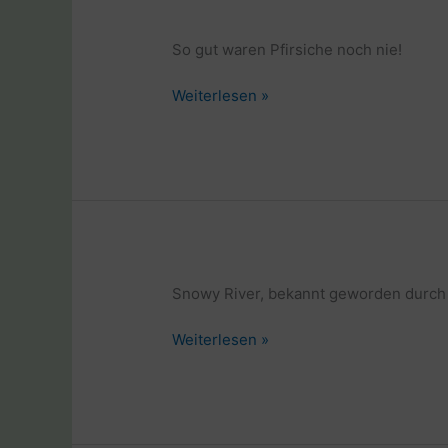
So gut waren Pfirsiche noch nie!
Weltreise
Weiterlesen »
mit
Rad
und
Laptop
in
Australien
Snowy River, bekannt geworden durch 
Weltreise
Weiterlesen »
mit
Rad
und
Laptop