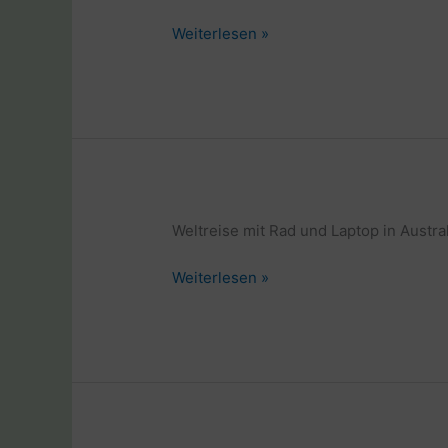
Weltreise
Weiterlesen »
mit
Rad
und
Laptop
in
Australien
Weltreise mit Rad und Laptop in Austra
Weltreise
Weiterlesen »
mit
Rad
und
Laptop
in
Australien