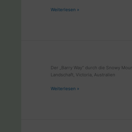
Weltreise
Weiterlesen »
mit
Rad
und
Laptop
in
Australien
Der „Barry Way“ durch die Snowy Mount
Landschaft, Victoria, Australien
Weltreise
Weiterlesen »
mit
Rad
und
Laptop
in
Australien