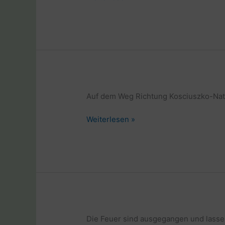
mit
Rad
und
Laptop
in
Australien
Auf dem Weg Richtung Kosciuszko-Nati
Weltreise
Weiterlesen »
mit
Rad
und
Laptop
in
Australien
Die Feuer sind ausgegangen und lasse