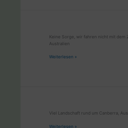
und
Laptop
in
Australien
Keine Sorge, wir fahren nicht mit dem Z
Australien
Weltreise
Weiterlesen »
mit
Rad
und
Laptop
in
Australien
Viel Landschaft rund um Canberra, Aus
Weltreise
Weiterlesen »