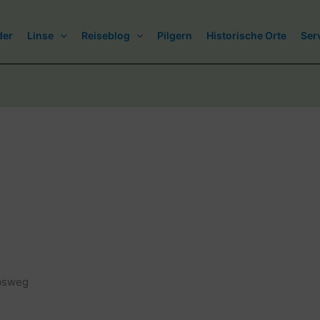
der
Linse
Reiseblog
Pilgern
Historische Orte
Ser
obsweg