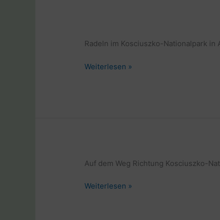
in
Australien
Radeln im Kosciuszko-Nationalpark in 
Weltreise
Weiterlesen »
mit
Rad
und
Laptop
in
Australien
Auf dem Weg Richtung Kosciuszko-Nati
Weltreise
Weiterlesen »
mit
Rad