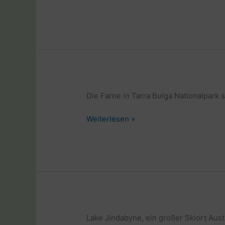
Steger
auf
dem
Badischen
Jakobsweg
Die Farne in Tarra Bulga Nationalpark 
Weltreise
Weiterlesen »
mit
Rad
und
Laptop
in
Australien
Lake Jindabyne, ein großer Skiort Aus